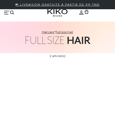
📢 LIVRAISON GRATUITE À PARTIR DE 99 TND
haircare
*
full size hair
FULL SIZE
HAIR
2 article(s)