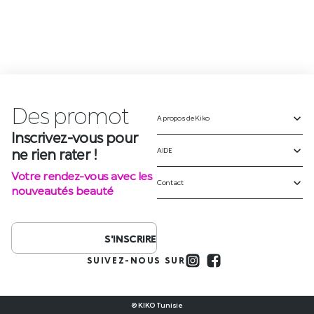
Sérum pour cheveux lisses et
Huile capillaire pour boucles
brillants avec effet démêlant
définies jusqu’à 72 h
Silky Gloss Hair Serum
Spiral Shine Hair Oil
87,900
DT
91,900
DT
AJOUTER AU PANIER
AJOUTER AU PANIER
Des
p
r
o
m
o
t
A propos de Kiko
Inscrivez-vous pour
ne rien rater !
AIDE
Votre rendez-vous avec les
Contact
nouveautés beauté
S'INSCRIRE
SUIVEZ-NOUS SUR
© KIKO Tunisie