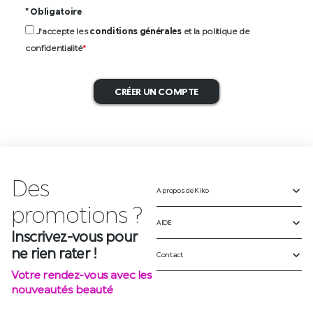
* Obligatoire
J'accepte les
conditions générales
et la politique de
confidentialité
*
CRÉER UN COMPTE
Des
A propos de Kiko
p
r
o
m
o
t
i
o
n
s
?
AIDE
Inscrivez-vous pour
ne rien rater !
Contact
Votre rendez-vous avec les
nouveautés beauté