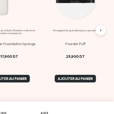
›
 produits fluides crème et
Houppette spéciale pour poudre
oudre compacte
ar Foundation Sponge
Powder Puff
17,900
DT
25,900
DT
TER AU PANIER
AJOUTER AU PANIER
KIKO
AIDE