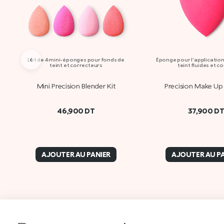
‹
Lot de 4 mini-éponges pour fonds de
Éponge pour l'application
teint et correcteurs
teint fluides et c
Mini Precision Blender Kit
Precision Make Up
46,900
DT
37,900
D
AJOUTER AU PANIER
AJOUTER AU P