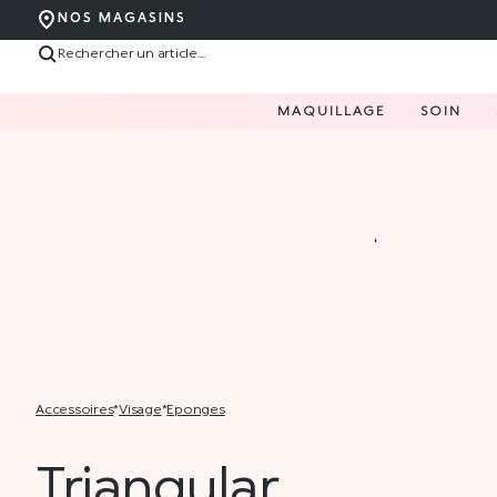
NOS MAGASINS
MAQUILLAGE
SOIN
accessoires
*
visage
*
eponges
Triangular