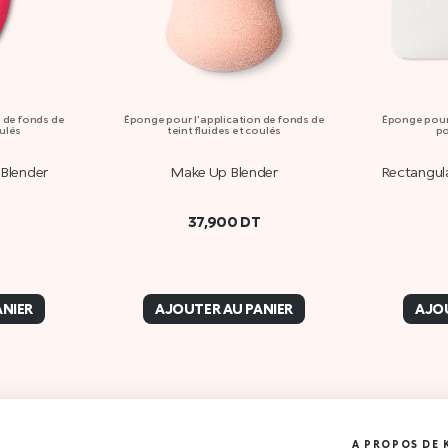
 de fonds de
Éponge pour l'application de fonds de
Éponge pour
oulés
teint fluides et coulés
p
 Blender
Make Up Blender
Rectangul
T
37,900
DT
ANIER
AJOUTER AU PANIER
AJOU
A PROPOS DE 