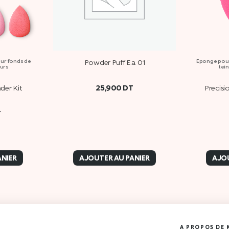
our fonds de
Powder Puff E.a. 01
Éponge pour
eurs
tein
25,900
DT
nder Kit
Precisi
T
ANIER
AJOUTER AU PANIER
AJOU
A PROPOS DE 