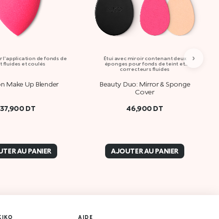
›
 l'application de fonds de
Étui avec miroir contenant deux
t fluides et coulés
éponges pour fonds de teint et
correcteurs fluides
on Make Up Blender
Beauty Duo: Mirror & Sponge
Cover
37,900
DT
46,900
DT
TER AU PANIER
AJOUTER AU PANIER
KIKO
AIDE