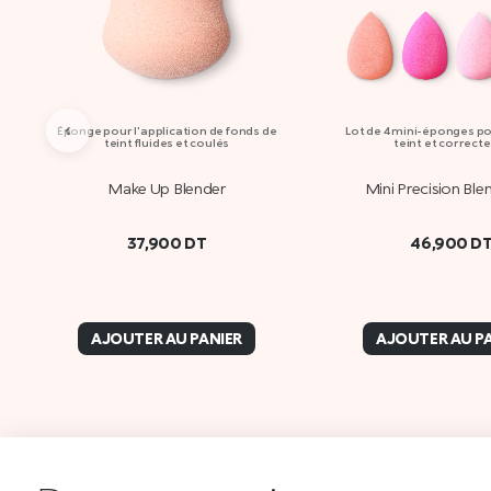
‹
Éponge pour l'application de fonds de
Lot de 4 mini-éponges p
teint fluides et coulés
teint et correct
Make Up Blender
Mini Precision Ble
37,900
DT
46,900
D
AJOUTER AU PANIER
AJOUTER AU P