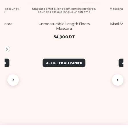
plicateur et
Mascara effet allongeant enrichi en fibres,
Mascara eff
maxi
pour des cils à la longueur extrême
ascara
Unmeasurable Length Fibers
Maxi Mod 
Mascara
54,900
DT
+4
IER
AJOUTER AU PANIER
AJ
‹
›