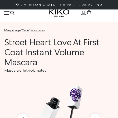
📢 LIVRAISON GRATUITE À PARTIR DE 99 TND
maquillage
*
yeux
*
mascaras
Street Heart Love At First
Coat Instant Volume
Mascara
Mascara effet volumateur