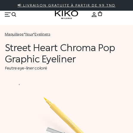
📢 LIVRAISON GRATUITE À PARTIR DE 99 TND
maquillage
*
yeux
*
eyeliners
Street Heart Chroma Pop
Graphic Eyeliner
Feutre eye-liner coloré