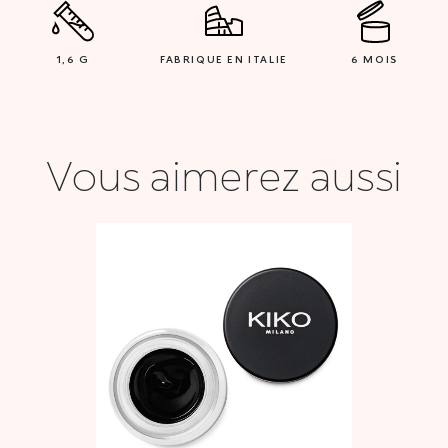
1,6 G
FABRIQUE EN ITALIE
6 MOIS
Vous aimerez aussi
Le
prix
actuel
:
est :
0 DT.
18,000 DT.