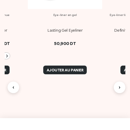
e tenue
Eye-liner en gel
Eye-liner liq
iner
Lasting Gel Eyeliner
Definiti
00
DT
50,900
DT
+2
IER
AJOUTER AU PANIER
AJ
‹
›
Des
A propos de Kiko