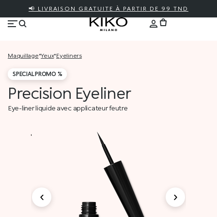
📢 LIVRAISON GRATUITE À PARTIR DE 99 TND
maquillage
*
yeux
*
eyeliners
SPECIAL PROMO %
Precision Eyeliner
Eye-liner liquide avec applicateur feutre