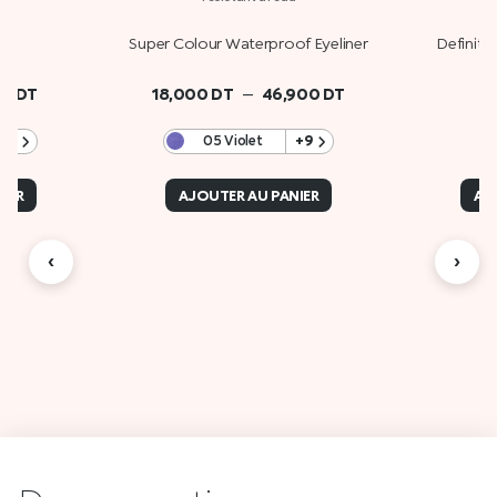
r
Super Colour Waterproof Eyeliner
Definiti
–
00
DT
18,000
DT
46,900
DT
+1
05 Violet
+9
IER
AJOUTER AU PANIER
AJ
‹
›
Des
A propos de Kiko