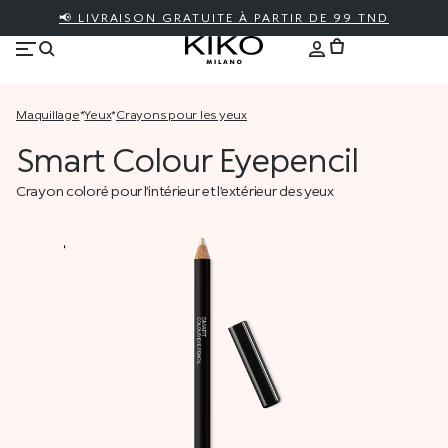
📢 LIVRAISON GRATUITE À PARTIR DE 99 TND
maquillage
*
yeux
*
crayons pour les yeux
Smart Colour Eyepencil
Crayon coloré pour l’intérieur et l’extérieur des yeux