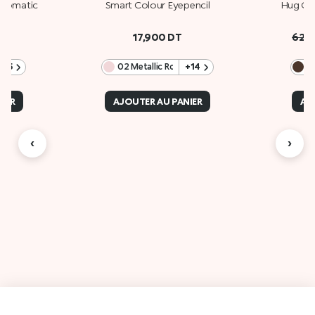
Automatic
Smart Colour Eyepencil
Hug Co
l
17,900
DT
62,
+15
02 Metallic Rose
+14
0
IER
AJOUTER AU PANIER
AJ
‹
›