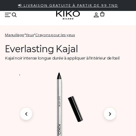
📢 LIVRAISON GRATUITE À PARTIR DE 99 TND
maquillage
*
yeux
*
crayons pour les yeux
Everlasting Kajal
Kajal noir intense longue durée à appliquer à l’intérieur de l’œil