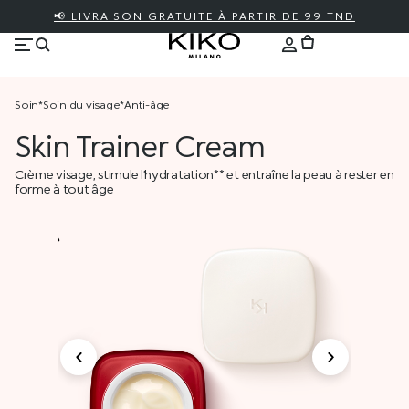
📢 LIVRAISON GRATUITE À PARTIR DE 99 TND
soin
*
soin du visage
*
anti-âge
Skin Trainer Cream
Crème visage, stimule l’hydratation** et entraîne la peau à rester en
forme à tout âge