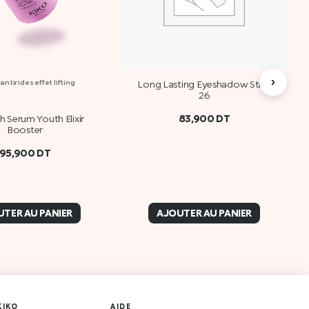
›
ntirides effet lifting
Long Lasting Eyeshadow Stick
26
83,900
DT
h Serum Youth Elixir
Booster
95,900
DT
TER AU PANIER
AJOUTER AU PANIER
KIKO
AIDE