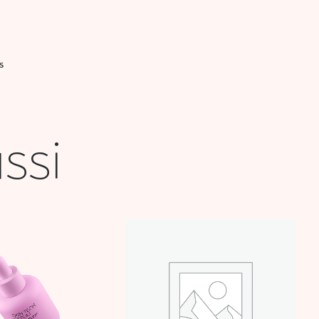
S
ssi