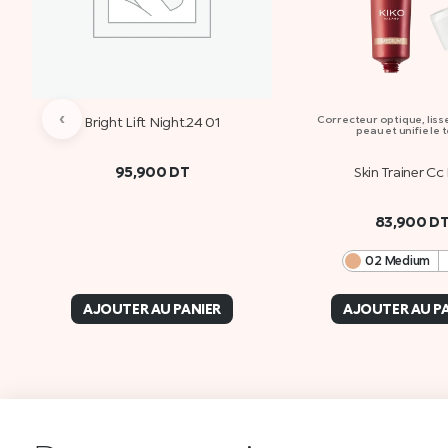
‹
Bright Lift Night.24 01
Correcteur optique, lisse
peau et unifie le 
95,900
DT
Skin Trainer Cc 
83,900
D
02 Medium
AJOUTER AU PANIER
AJOUTER AU P