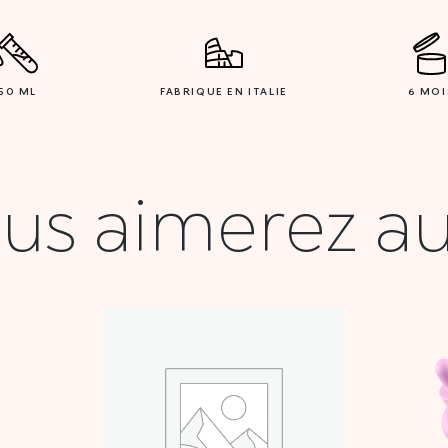
50 ML
FABRIQUE EN ITALIE
6 MOI
us aimerez au