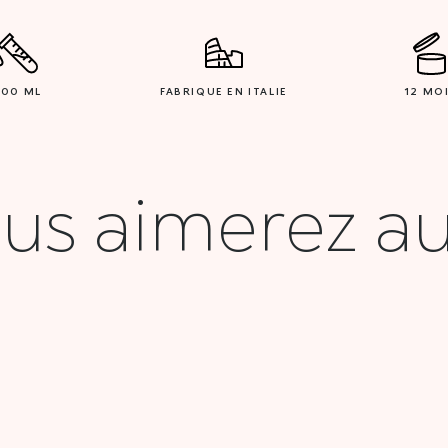
200 ML
FABRIQUE EN ITALIE
12 MO
us aimerez au