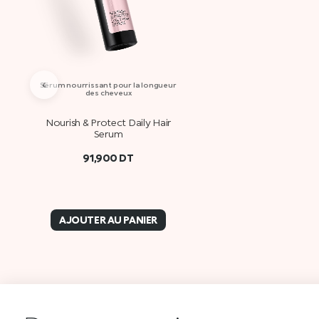
‹
Sérum nourrissant pour la longueur
des cheveux
Nourish & Protect Daily Hair
Serum
91,900
DT
AJOUTER AU PANIER