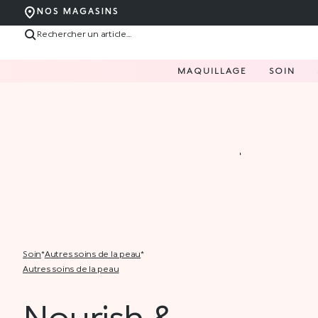
NOS MAGASINS
MAQUILLAGE
SOIN
soin
*
autres soins de la peau
*
autres soins de la peau
Nourish &