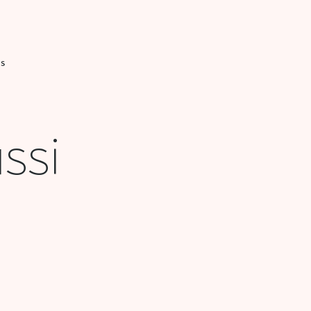
IS
ssi