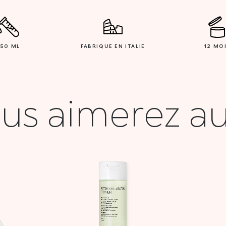
150 ML
FABRIQUE EN ITALIE
12 MO
us aimerez au