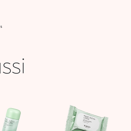
IS
ssi