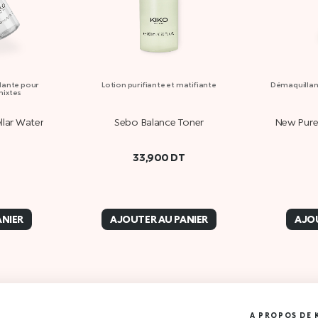
lante pour
Lotion purifiante et matifiante
Démaquillant
mixtes
llar Water
Sebo Balance Toner
New Pure 
T
33,900
DT
ANIER
AJOUTER AU PANIER
AJOU
A PROPOS DE 