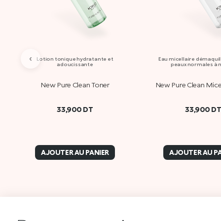
‹
Lotion tonique hydratante et
Eau micellaire démaquil
adoucissante
peaux normales à 
New Pure Clean Toner
New Pure Clean Mice
33,900
DT
33,900
D
AJOUTER AU PANIER
AJOUTER AU P