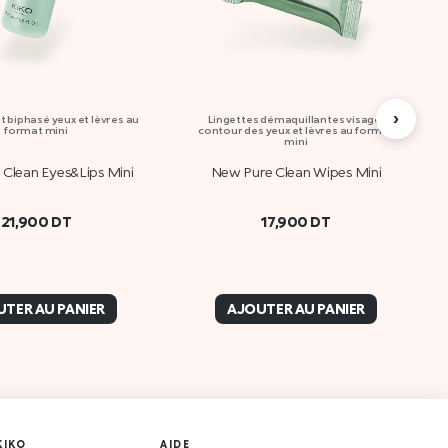
›
 biphasé yeux et lèvres au
Lingettes démaquillantes visage,
format mini
contour des yeux et lèvres au format
mini
Clean Eyes&Lips Mini
New Pure Clean Wipes Mini
21,900
DT
17,900
DT
TER AU PANIER
AJOUTER AU PANIER
KIKO
AIDE