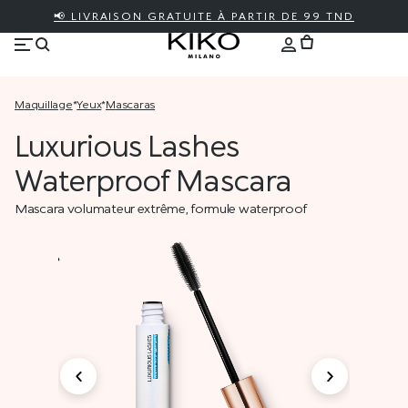
📢 LIVRAISON GRATUITE À PARTIR DE 99 TND
maquillage
*
yeux
*
mascaras
Luxurious Lashes
Waterproof Mascara
Mascara volumateur extrême, formule waterproof