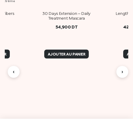
ur extrême
 Fibers
30 Days Extension – Daily
Lengthen
Treatment Mascara
54,900
DT
42,
IER
AJOUTER AU PANIER
AJ
‹
›