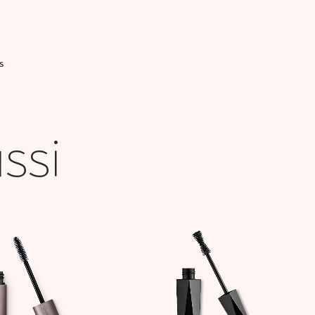
S
ssi