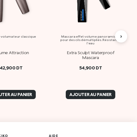
›
 volumateur classique
Mascara effet volume panoramique
pour des cils démultipliés. Résistant à
l'eau
ume Attraction
Extra Sculpt Waterproof
Mascara
42,900
DT
54,900
DT
TER AU PANIER
AJOUTER AU PANIER
KIKO
AIDE