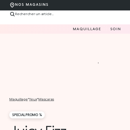
NOS MAGASINS
MAQUILLAGE
SOIN
maquillage
*
yeux
*
mascaras
SPECIAL PROMO %