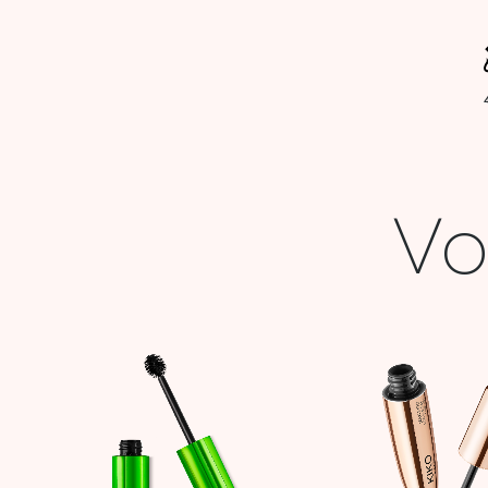
Vo
Le
Le
prix
prix
initial
actuel
était :
est :
42,900 DT.
21,000 DT.