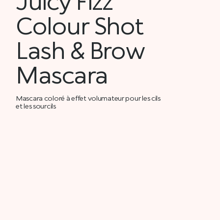
Juicy Fizz
Colour Shot
Lash & Brow
Mascara
Mascara coloré à effet volumateur pour les cils
et les sourcils