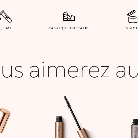
4,5 ML
FABRIQUE EN ITALIE
6 MOI
us aimerez au