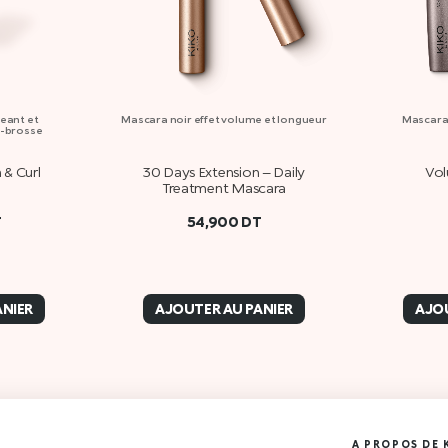
eant et
Mascara noir effet volume et longueur
Mascara
i-brosse
& Curl
30 Days Extension – Daily
Vol
Treatment Mascara
T
54,900
DT
ANIER
AJOUTER AU PANIER
AJOU
A PROPOS DE 