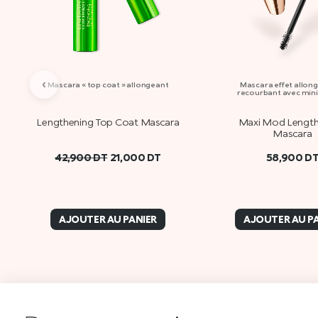
‹
Mascara « top coat » allongeant
Mascara effet allong
recourbant avec min
Lengthening Top Coat Mascara
Maxi Mod Length 
Mascara
42,900
DT
21,000
DT
58,900
D
AJOUTER AU PANIER
AJOUTER AU P