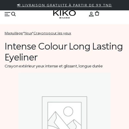
📢 LIVRAISON GRATUITE À PARTIR DE 99 TND
maquillage
*
yeux
*
crayons pour les yeux
Intense Colour Long Lasting
Eyeliner
Crayon extérieur yeux intense et glissant, longue durée