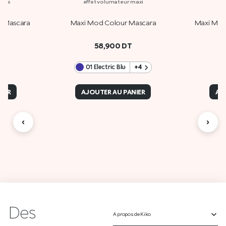
ures
effet volumateur maxi
f Mascara
Maxi Mod Colour Mascara
Maxi Mod 
58,900
DT
01 Electric Blue
+4
IER
AJOUTER AU PANIER
AJ
‹
›
Des
A propos de Kiko