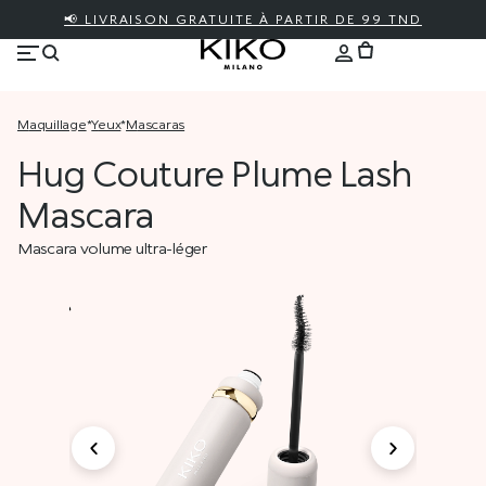
📢 LIVRAISON GRATUITE À PARTIR DE 99 TND
maquillage
*
yeux
*
mascaras
Hug Couture Plume Lash
Mascara
Mascara volume ultra-léger