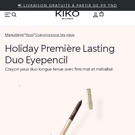
📢 LIVRAISON GRATUITE À PARTIR DE 99 TND
maquillage
*
yeux
*
crayons pour les yeux
Holiday Première Lasting
Duo Eyepencil
Crayon yeux duo longue tenue avec finis mat et métallisé