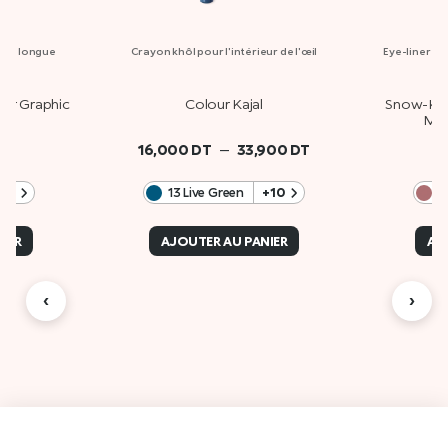
ajal longue
Crayon khôl pour l'intérieur de l'œil
Eye-liner et
h
ear Graphic
Colour Kajal
Snow-Kiss
l
Micr
–
16,000
DT
33,900
DT
+2
13 Live Green
+10
0
IER
AJOUTER AU PANIER
AJ
‹
›