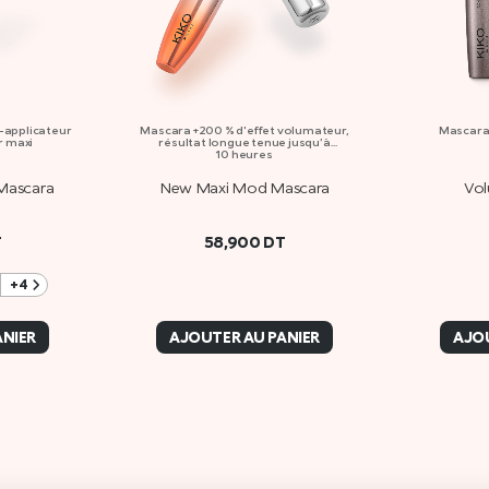
-applicateur
Mascara +200 % d'effet volumateur,
Mascara
r maxi
résultat longue tenue jusqu’à
10 heures
Mascara
New Maxi Mod Mascara
Vol
T
58,900
DT
+4
ANIER
AJOUTER AU PANIER
AJOU