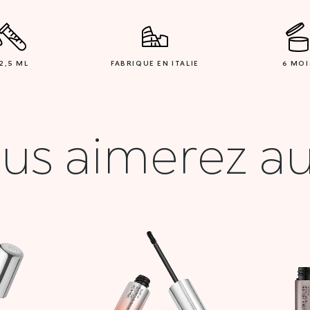
2,5 ML
FABRIQUE EN ITALIE
6 MOI
us aimerez au