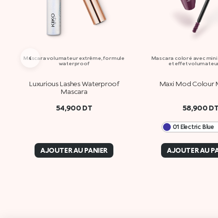
‹
Mascara volumateur extrême, formule
Mascara coloré avec mini
waterproof
et effet volumateu
Luxurious Lashes Waterproof
Maxi Mod Colour 
Mascara
54,900
DT
58,900
D
01 Electric Blue
AJOUTER AU PANIER
AJOUTER AU P