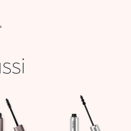
S
ssi