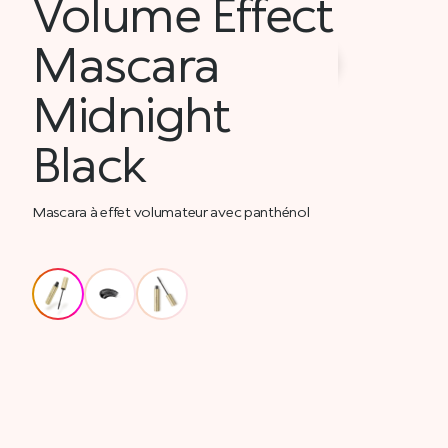
Volume Effect
Mascara
Midnight
Black
Mascara à effet volumateur avec panthénol