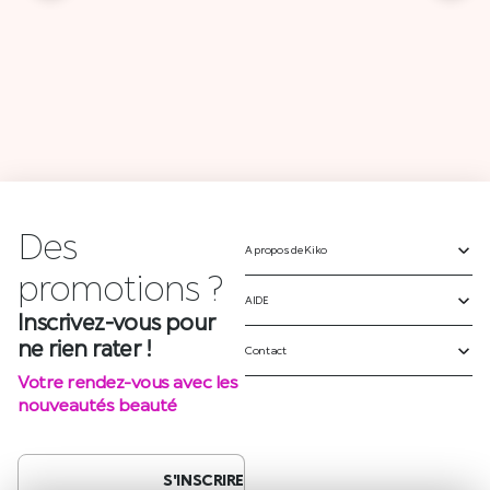
Des
A propos de Kiko
p
r
o
m
o
t
i
o
n
s
?
AIDE
Inscrivez-vous pour
ne rien rater !
Contact
Votre rendez-vous avec les
nouveautés beauté
S'INSCRIRE