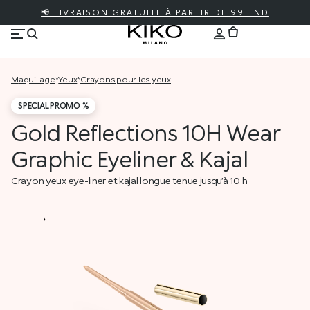
📢 LIVRAISON GRATUITE À PARTIR DE 99 TND
maquillage
*
yeux
*
crayons pour les yeux
SPECIAL PROMO %
Gold Reflections 10H Wear
Graphic Eyeliner & Kajal
Crayon yeux eye-liner et kajal longue tenue jusqu’à 10 h