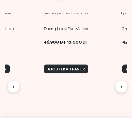
ue tenue
Feutre eye-liner noir intense
Eye-lin
finition
Daring Look Eye Marker
Green
46,900
DT
18,000
DT
42,
IER
AJOUTER AU PANIER
AJ
‹
›
Des
A propos de Kiko