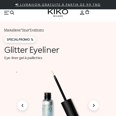
📢 LIVRAISON GRATUITE À PARTIR DE 99 TND
maquillage
*
yeux
*
eyeliners
SPECIAL PROMO %
Glitter Eyeliner
Eye-liner gel à paillettes