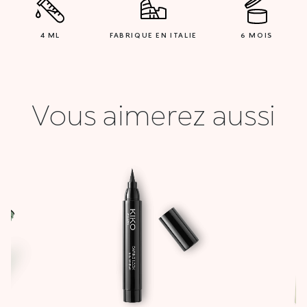
4 ML
FABRIQUE EN ITALIE
6 MOIS
Vous aimerez aussi
Le
Le
prix
prix
initial
actuel
était :
est :
46,900 DT.
18,000 DT.