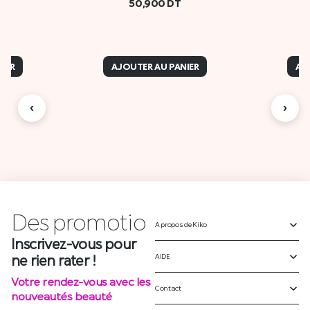
50,900
DT
IER
AJOUTER AU PANIER
AJ
‹
›
Des
A propos de Kiko
p
r
o
m
o
t
i
o
n
AIDE
Inscrivez-vous pour
ne rien rater !
Contact
Votre rendez-vous avec les
nouveautés beauté