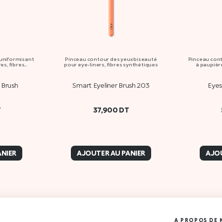
 uniformisant
Pinceau contour des yeux biseauté
Pinceau con
s, fibres
pour eye-liners, fibres synthétiques
à paupière
 Brush
Smart Eyeliner Brush 203
Eyes
T
37,900
DT
ANIER
AJOUTER AU PANIER
AJOU
A PROPOS DE 