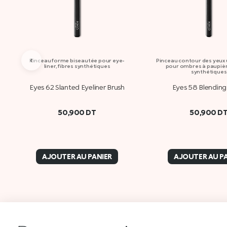
‹
Pinceau forme biseautée pour eye-
Pinceau contour des yeux
liner, fibres synthétiques
pour ombres à paupière
synthétiques
Eyes 62 Slanted Eyeliner Brush
Eyes 58 Blending
50,900
DT
50,900
D
AJOUTER AU PANIER
AJOUTER AU P