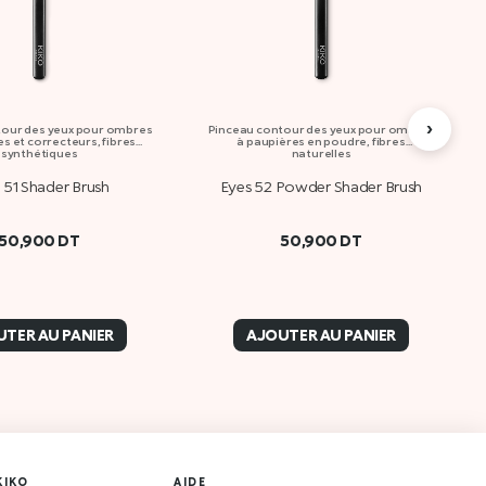
›
tour des yeux pour ombres
Pinceau contour des yeux pour ombres
s et correcteurs, fibres
à paupières en poudre, fibres
synthétiques
naturelles
 51 Shader Brush
Eyes 52 Powder Shader Brush
50,900
DT
50,900
DT
TER AU PANIER
AJOUTER AU PANIER
KIKO
AIDE