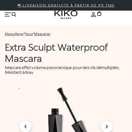
📢 LIVRAISON GRATUITE À PARTIR DE 99 TND
maquillage
*
yeux
*
mascaras
Extra Sculpt Waterproof
Mascara
Mascara effet volume panoramique pour des cils démultipliés.
Résistant à l’eau