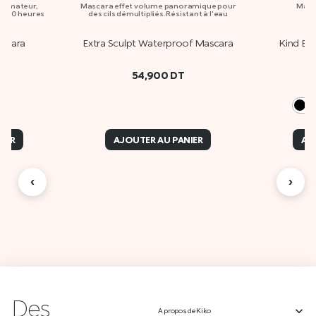
olumateur,
Mascara effet volume panoramique pour
Masc
’à 10 heures
des cils démultipliés. Résistant à l'eau
scara
Extra Sculpt Waterproof Mascara
Kind By
54,900
DT
0
IER
AJOUTER AU PANIER
AJ
‹
›
Des
A propos de Kiko