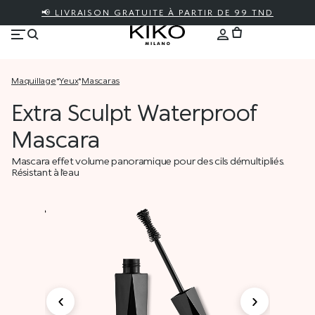
📢 LIVRAISON GRATUITE À PARTIR DE 99 TND
maquillage
*
yeux
*
mascaras
Extra Sculpt Waterproof
Mascara
Mascara effet volume panoramique pour des cils démultipliés.
Résistant à l’eau