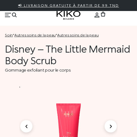
📢 LIVRAISON GRATUITE À PARTIR DE 99 TND
soin
*
autres soins de la peau
*
autres soins de la peau
Disney – The Little Mermaid
Body Scrub
Gommage exfoliant pour le corps