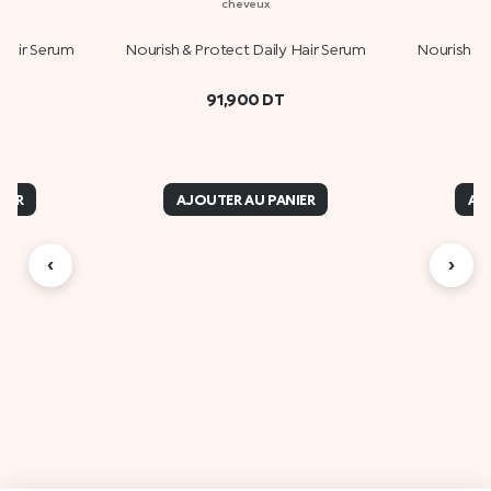
cheveux
 Hair Serum
Nourish & Protect Daily Hair Serum
Nourish & 
91,900
DT
IER
AJOUTER AU PANIER
AJ
‹
›