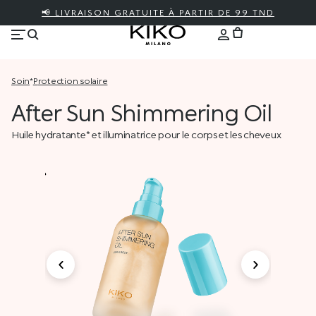
📢 LIVRAISON GRATUITE À PARTIR DE 99 TND
soin
*
protection solaire
After Sun Shimmering Oil
Huile hydratante* et illuminatrice pour le corps et les cheveux