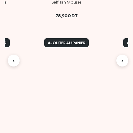
 Gel
Self Tan Mousse
E
78,900
DT
IER
AJOUTER AU PANIER
AJ
‹
›