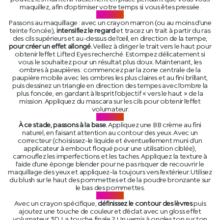
maquillez, afin d’optimiser votre temps si vous êtes pressée.
STEP 02
Passons au maquillage : avec un crayon marron (ou au moins d’une
teinte foncée),
intensifiez le regard
et tracez un trait à partir du ras
des cils supérieurs et au-dessus de l’œil, en direction de la tempe,
pour créer un effet allongé.
Veillez à diriger le trait vers le haut pour
obtenir l’effet Lifted Eyes recherché. Estompez délicatement si
vous le souhaitez pour un résultat plus doux. Maintenant, les
ombres à paupières : commencez par la zone centrale de la
paupière mobile avec les ombres les plus claires et au fini brillant,
puis dessinez un triangle en direction des tempes avec l’ombre la
plus foncée, en gardant à l’esprit l’objectif « vers le haut » de la
mission. Appliquez du mascara sur les cils pour obtenir l’effet
volumateur.
STEP 03
À ce stade, passons à la base.
Appliquez une BB crème au fini
naturel, en faisant attention au contour des yeux. Avec un
correcteur (choisissez-le liquide et éventuellement muni d’un
applicateur à embout floqué pour une utilisation ciblée),
camouflez les imperfections et les taches. Appliquez la texture à
l’aide d’une éponge blender pour ne pas risquer de recouvrir le
maquillage des yeux et appliquez-la toujours vers l’extérieur. Utilisez
du blush sur le haut des pommettes et de la poudre bronzante sur
le bas des pommettes.
STEP 04
Avec un crayon spécifique,
définissez le contour des lèvres
puis
ajoutez une touche de couleur et d’éclat avec un gloss effet
volumateur 3D. La touche finale ? Un vernis à ongles ton sur ton