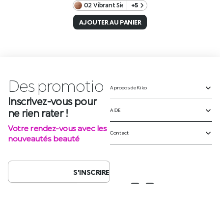
02 Vibrant Sienna
+5
AJOUTER AU PANIER
Des
A propos de Kiko
p
r
o
m
o
t
i
o
n
AIDE
Inscrivez-vous pour
ne rien rater !
Contact
Votre rendez-vous avec les
nouveautés beauté
S'INSCRIRE
SUIVEZ-NOUS SUR