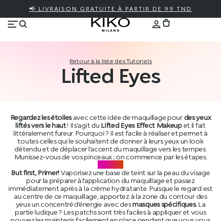
📢 LIVRAISON GRATUITE À PARTIR DE 99 TND
Retour à la liste des Tutoriels
Lifted Eyes
Regardez les étoiles
avec cette idée de maquillage pour
des yeux
liftés vers le haut
! Il s’agit du
Lifted Eyes Effect Makeup
et il fait
littéralement fureur. Pourquoi ? Il est facile à réaliser et permet à
toutes celles qui le souhaitent de donner à leurs yeux un look
détendu et de déplacer l’accent du maquillage vers les tempes.
Munissez-vous de vos pinceaux ; on commence par les étapes.
STEP 01
But first, Primer!
Vaporisez une base de teint sur la peau du visage
pour la préparer à l’application du maquillage et passez
immédiatement après à la crème hydratante. Puisque le regard est
au centre de ce maquillage, apportez à la zone du contour des
yeux un concentré d’énergie avec des
masques spécifiques.
La
partie ludique ? Les patchs sont très faciles à appliquer et vous
pouvez les maintenir facilement en place pendant que vous vous