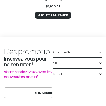
95,900
DT
AJOUTER AU PANIER
Des
A propos de Kiko
p
r
o
m
o
t
i
o
n
AIDE
Inscrivez-vous pour
ne rien rater !
Contact
Votre rendez-vous avec les
nouveautés beauté
S'INSCRIRE