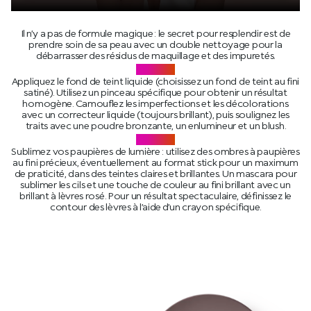
Il n’y a pas de formule magique : le secret pour resplendir est de
prendre soin de sa peau avec un double nettoyage pour la
débarrasser des résidus de maquillage et des impuretés.
STEP 02
Appliquez le fond de teint liquide (choisissez un fond de teint au fini
satiné). Utilisez un pinceau spécifique pour obtenir un résultat
homogène. Camouflez les imperfections et les décolorations
avec un correcteur liquide (toujours brillant), puis soulignez les
traits avec une poudre bronzante, un enlumineur et un blush.
STEP 03
Sublimez vos paupières de lumière : utilisez des ombres à paupières
au fini précieux, éventuellement au format stick pour un maximum
de praticité, dans des teintes claires et brillantes. Un mascara pour
sublimer les cils et une touche de couleur au fini brillant avec un
brillant à lèvres rosé. Pour un résultat spectaculaire, définissez le
contour des lèvres à l’aide d’un crayon spécifique.