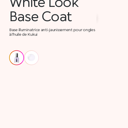
White Look
Base Coat
Base illuminatrice anti-jaunissement pour ongles
à l’huile de Kukui