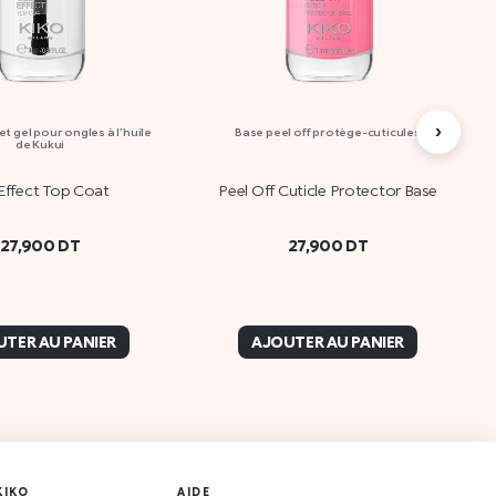
›
et gel pour ongles à l’huile
Base peel off protège-cuticules
de Kukui
Effect Top Coat
Peel Off Cuticle Protector Base
27,900
DT
27,900
DT
TER AU PANIER
AJOUTER AU PANIER
KIKO
AIDE