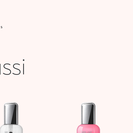
IS
ssi