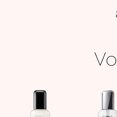
Vo
Plage
de
prix :
8,000 DT
à
21,900 DT