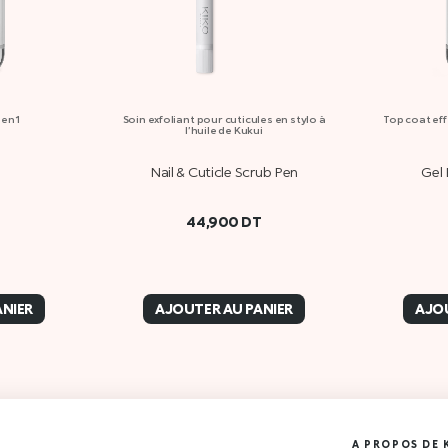
en 1
Soin exfoliant pour cuticules en stylo à
Top coat eff
l’huile de Kukui
Nail & Cuticle Scrub Pen
Gel 
T
44,900
DT
ANIER
AJOUTER AU PANIER
AJOU
A PROPOS DE 