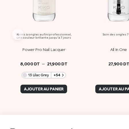
‹
Vernis à ongles au fini professionnel,
Soin des ongles 7 
une couleur brillante jusqu’à 7 jours
Power Pro Nail Lacquer
All In One
–
8,000
DT
21,900
DT
27,900
D
13 Lilac Grey
+54
AJOUTER AU PANIER
AJOUTER AU P