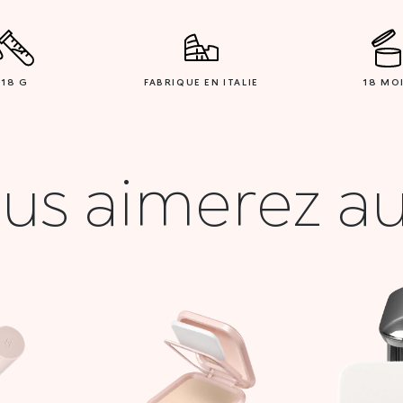
18 G
FABRIQUE EN ITALIE
18 MO
us aimerez au