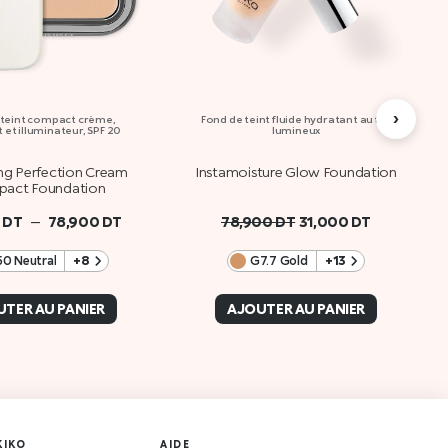
›
 teint compact crème,
Fond de teint fluide hydratant au fini
 et illuminateur, SPF 20
lumineux
ng Perfection Cream
Instamoisture Glow Foundation
act Foundation
–
0
DT
78,900
DT
78,900
DT
31,000
DT
0 Neutral
+8
G7.7 Gold
+13
TER AU PANIER
AJOUTER AU PANIER
KIKO
AIDE