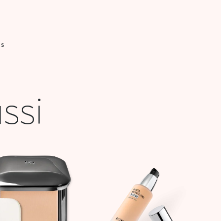
IS
ssi
Plage
Le
Le
de
prix
prix
prix :
initial
actuel
31,000 DT
était :
est :
à
78,900 DT.
31,000 DT.
78,900 DT