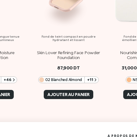
longue tenue
Fond de teint compact en poudre
Fond de
 lumineux
hydratant et lissant
émollient
oisture
Skin Lover Refining Face Powder
Nourishi
tion
Foundation
Comp
87,900
DT
31,00
+46
02 Blanched Almond
+11
N5
ANIER
AJOUTER AU PANIER
AJOU
A PROPOS DE 