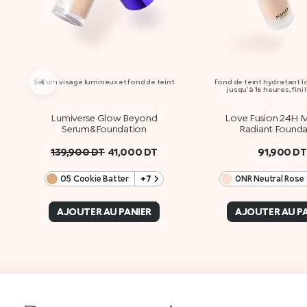
‹
Sérum visage lumineux et fond de teint
Fond de teint hydratant 
jusqu’à 16 heures, fini
Lumiverse Glow Beyond
Love Fusion 24H M
Serum&Foundation
Radiant Founda
139,900
DT
41,000
DT
91,900
DT
05 Cookie Batter
+7
0NR Neutral Rose
AJOUTER AU PANIER
AJOUTER AU P