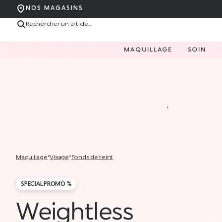
NOS MAGASINS
MAQUILLAGE
SOIN
maquillage
*
visage
*
fonds de teint
SPECIAL PROMO %
Weightless