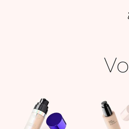
Vo
Le
Le
prix
prix
initial
actuel
était :
est :
139,900 DT.
41,000 DT.