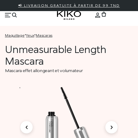
📢 LIVRAISON GRATUITE À PARTIR DE 99 TND
maquillage
*
yeux
*
mascaras
Unmeasurable Length
Mascara
Mascara effet allongeant et volumateur