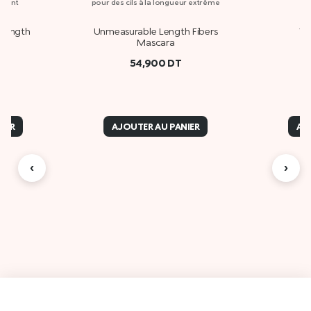
geant
pour des cils à la longueur extrême
 Length
Unmeasurable Length Fibers
Vo
Mascara
54,900
DT
IER
AJOUTER AU PANIER
AJ
‹
›
Des
A propos de Kiko