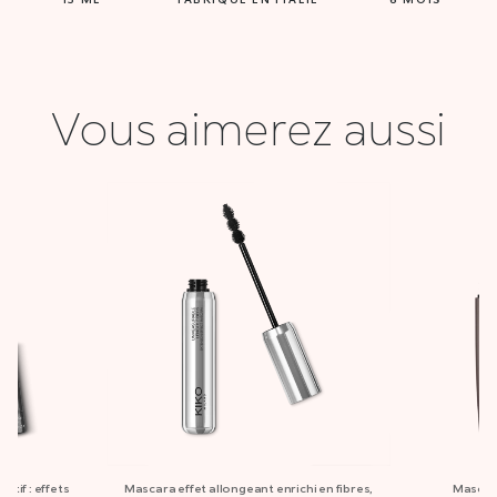
Vous aimerez aussi
atif : effets
Mascara effet allongeant enrichi en fibres,
Mascar