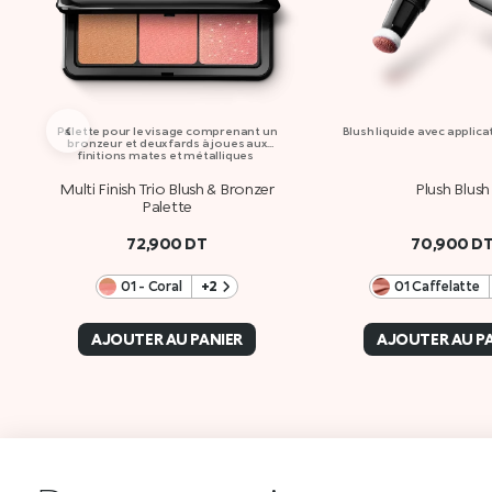
‹
Palette pour le visage comprenant un
Blush liquide avec applic
bronzeur et deux fards à joues aux
finitions mates et métalliques
Multi Finish Trio Blush & Bronzer
Plush Blush
Palette
72,900
DT
70,900
D
01 - Coral
+2
01 Caffelatte
AJOUTER AU PANIER
AJOUTER AU P