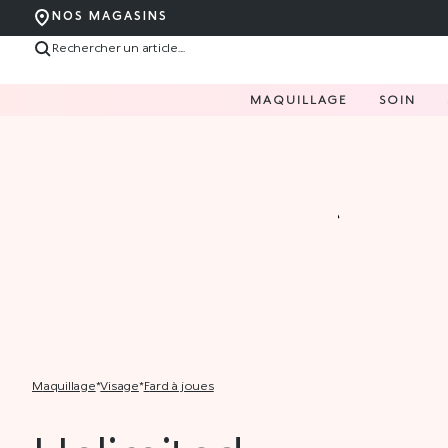
NOS MAGASINS
MAQUILLAGE
SOIN
maquillage
*
visage
*
fard à joues