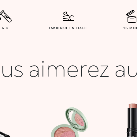
6 G
FABRIQUE EN ITALIE
18 MO
us aimerez au