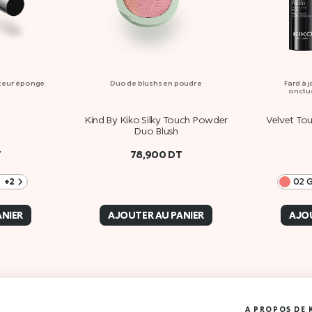
ateur éponge
Duo de blushs en poudre
Fard à j
onctue
Kind By Kiko Silky Touch Powder
Velvet Tou
Duo Blush
T
78,900
DT
+2
02 G
ANIER
AJOUTER AU PANIER
AJOU
A PROPOS DE 