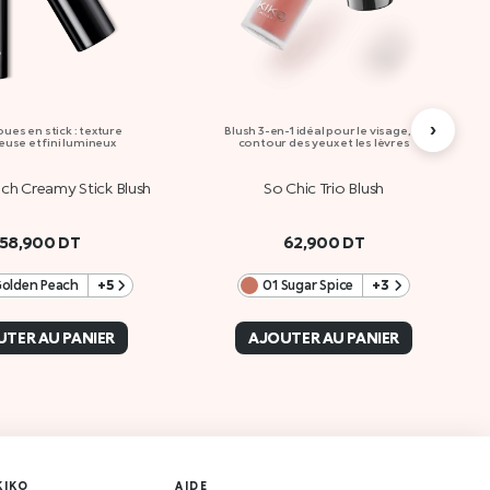
›
oues en stick : texture
Blush 3-en-1 idéal pour le visage, le
use et fini lumineux
contour des yeux et les lèvres
ch Creamy Stick Blush
So Chic Trio Blush
58,900
DT
62,900
DT
olden Peach
+5
01 Sugar Spice
+3
TER AU PANIER
AJOUTER AU PANIER
KIKO
AIDE