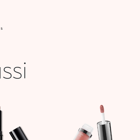
IS
ssi