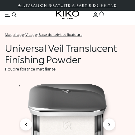
📢 LIVRAISON GRATUITE À PARTIR DE 99 TND
maquillage
*
visage
*
base de teint et fixateurs
Universal Veil Translucent
Finishing Powder
Poudre fixatrice matifiante