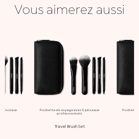
Vous aimerez aussi
5 pinceaux
Pochette de voyage avec 5 pinceaux
Pochette 
professionnels
et
Travel Brush Set
T