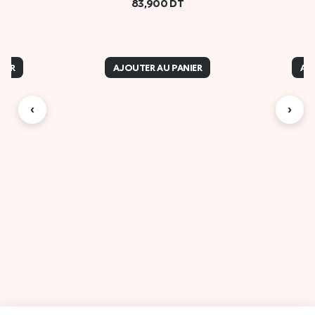
83,900
DT
IER
AJOUTER AU PANIER
AJ
‹
›