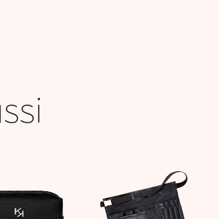
ssi
Le
Le
prix
prix
initial
actuel
était :
est :
113,900 DT.
45,000 DT