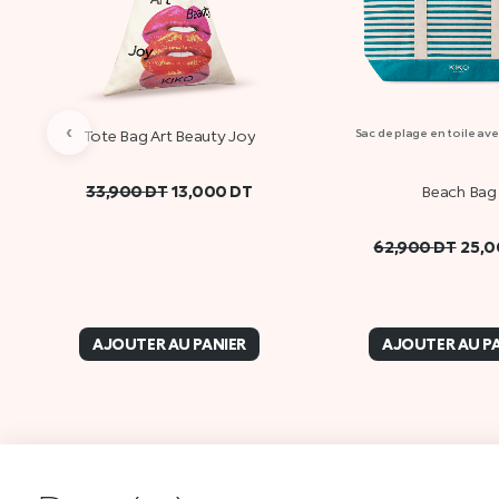
‹
Tote Bag Art Beauty Joy
Sac de plage en toile av
33,900
DT
13,000
DT
Beach Bag
62,900
DT
25,
AJOUTER AU PANIER
AJOUTER AU P