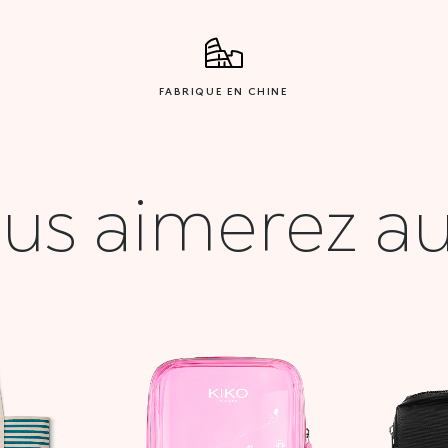
FABRIQUE EN CHINE
us aimerez au
Le
prix
l
actuel
:
est :
00 DT.
25,000 DT.