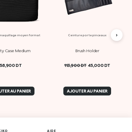
›
 maquillage moyen format
Ceinture porte pinceaux
ty Case Medium
Brush Holder
58,900
DT
113,900
DT
45,000
DT
TER AU PANIER
AJOUTER AU PANIER
KIKO
AIDE