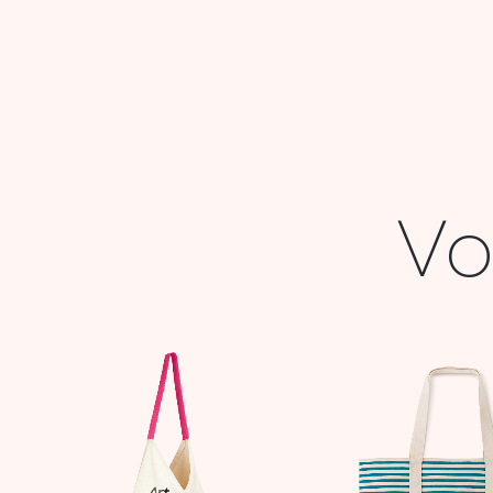
Vo
Le
Le
Le
prix
prix
prix
initial
actuel
initia
était :
est :
était 
33,900 DT.
13,000 DT.
62,9