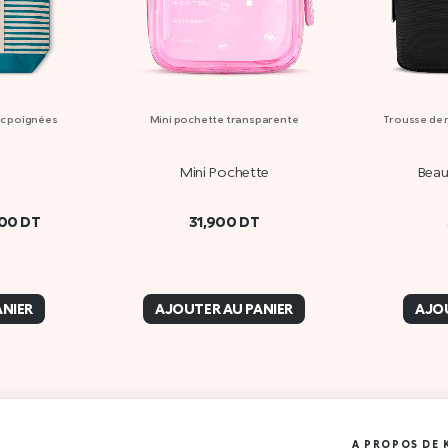
ec poignées
Mini pochette transparente
Trousse de
Mini Pochette
Beau
000
DT
31,900
DT
ANIER
AJOUTER AU PANIER
AJOU
A PROPOS DE 