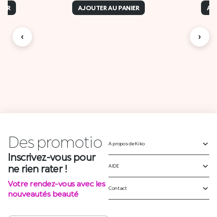
IER
AJOUTER AU PANIER
AJ
‹
›
Des
A propos de Kiko
p
r
o
m
o
t
i
o
n
AIDE
Inscrivez-vous pour
ne rien rater !
Contact
Votre rendez-vous avec les
nouveautés beauté