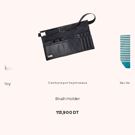
ty Joy
Ceinture porte pinceaux
Sac de pl
Brush Holder
113,900
DT