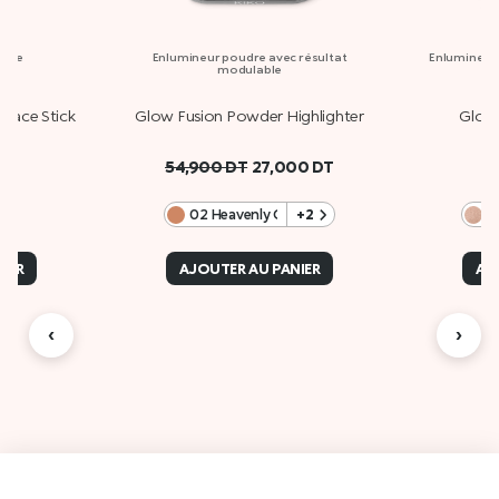
sage
Enlumineur poudre avec résultat
Enlumineur l
modulable
 Face Stick
Glow Fusion Powder Highlighter
Glow
54,900
DT
27,000
DT
02 Heavenly Gold
+2
0
IER
AJOUTER AU PANIER
AJ
‹
›
Des
A propos de Kiko