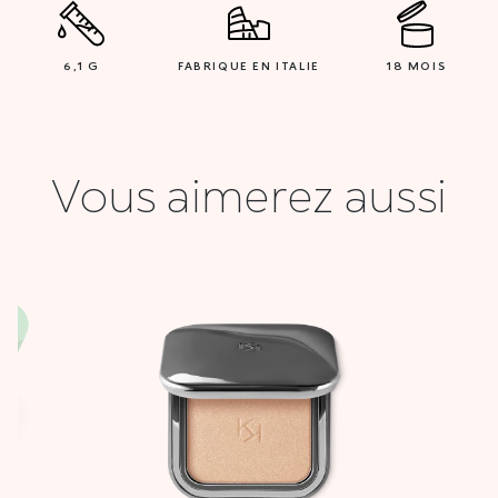
6,1 G
FABRIQUE EN ITALIE
18 MOIS
Vous aimerez aussi
Le
Le
prix
prix
initial
actuel
était :
est :
54,900 DT.
27,000 DT.