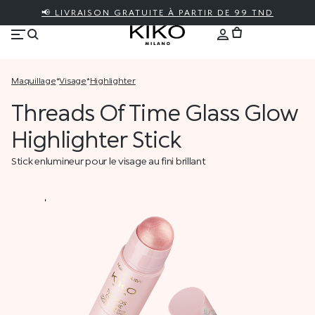
📢 LIVRAISON GRATUITE À PARTIR DE 99 TND
maquillage
*
visage
*
highlighter
Threads Of Time Glass Glow
Highlighter Stick
Stick enlumineur pour le visage au fini brillant