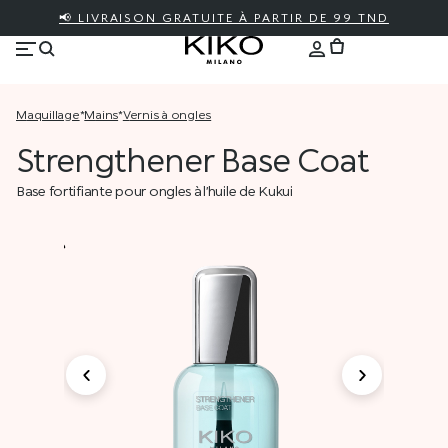
📢 LIVRAISON GRATUITE À PARTIR DE 99 TND
maquillage
*
mains
*
vernis à ongles
Strengthener Base Coat
Base fortifiante pour ongles à l’huile de Kukui