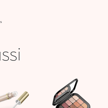
IS
ssi
Le
Le
prix
prix
initial
actuel
était :
est :
63,900 DT.
19,000 DT.