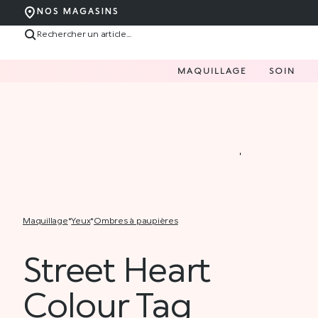
NOS MAGASINS
MAQUILLAGE
SOIN
maquillage
*
yeux
*
ombres à paupières
Street Heart
Colour Tag