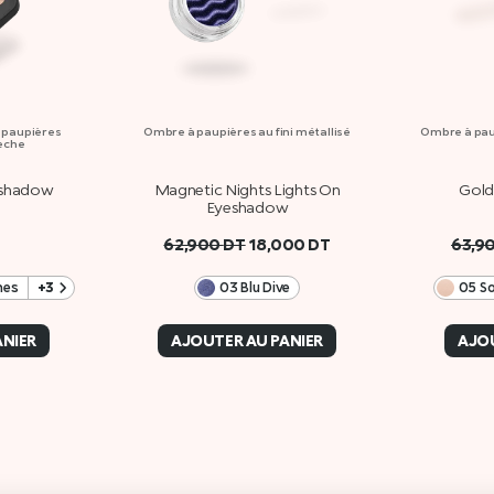
à paupières
Ombre à paupières au fini métallisé
Ombre à paup
sèche
eshadow
Magnetic Nights Lights On
Gold
Eyeshadow
62,900
DT
18,000
DT
63,9
nes
+3
05 S
03 Blu Dive
ANIER
AJOUTER AU PANIER
AJOU