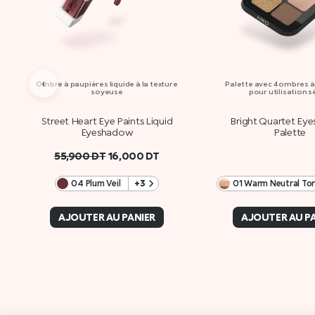
‹
Ombre à paupières liquide à la texture
Palette avec 4 ombres 
soyeuse
pour utilisation 
Street Heart Eye Paints Liquid
Bright Quartet Ey
Eyeshadow
Palette
55,900
DT
16,000
DT
04 Plum Veil ​
+3
01 Warm Neutral To
AJOUTER AU PANIER
AJOUTER AU P