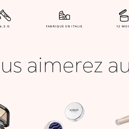
6,5 G
FABRIQUE EN ITALIE
12 MO
us aimerez au
Le
Le
prix
prix
initial
actuel
était :
est :
62,900 DT.
18,000 DT.