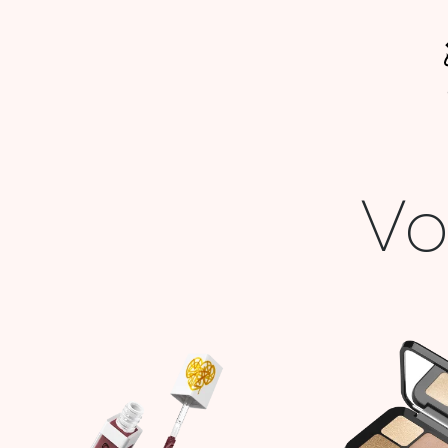
Vo
Le
Le
prix
prix
initial
actuel
était :
est :
55,900 DT.
16,000 DT.