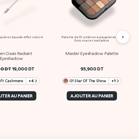
›
ières liquide effet coloré
Palette de 15 ombres à paupières aux
finis mat et métallisé
en Oasis Radiant
Master Eyeshadow Palette
Eyeshadow
00
DT
19,000
DT
95,900
DT
oft Cashmere
+4
01 Star Of The Show
+1
TER AU PANIER
AJOUTER AU PANIER