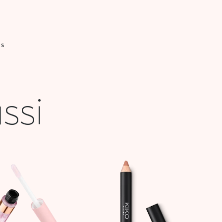
IS
ssi
Le
Le
prix
prix
initial
actuel
était :
est :
25,900 DT.
10,000 DT