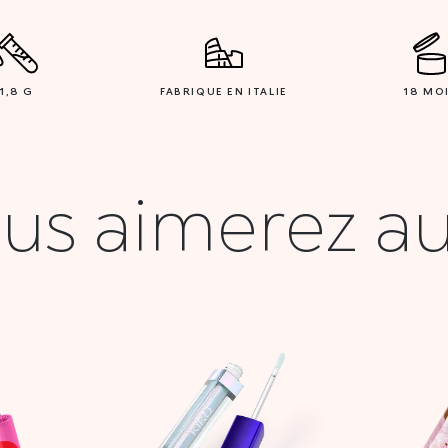
1,8 G
FABRIQUE EN ITALIE
18 MO
us aimerez au
Le
Le
Le
prix
prix
prix
l
actuel
initial
actuel
:
est :
était :
est :
00 DT.
16,000 DT.
59,900 DT.
17,000 DT.