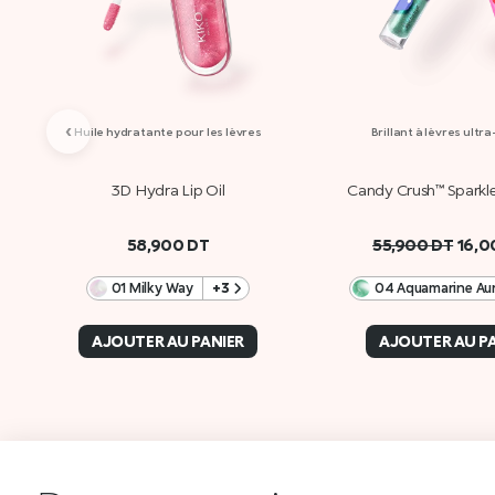
‹
Huile hydratante pour les lèvres
Brillant à lèvres ultra
3D Hydra Lip Oil
Candy Crush™ Sparkle
58,900
DT
55,900
DT
16,
01 Milky Way
+3
04 Aquamarine Au
AJOUTER AU PANIER
AJOUTER AU P