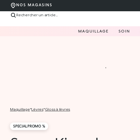
NOS MAGASINS
MAQUILLAGE
SOIN
maquillage
*
lèvres
*
gloss à lèvres
SPECIAL PROMO %