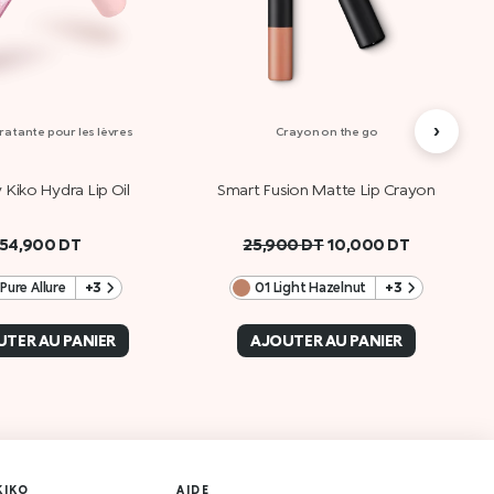
›
ratante pour les lèvres
Crayon on the go
 Kiko Hydra Lip Oil
Smart Fusion Matte Lip Crayon
54,900
DT
25,900
DT
10,000
DT
 Pure Allure
+3
01 Light Hazelnut
+3
TER AU PANIER
AJOUTER AU PANIER
KIKO
AIDE