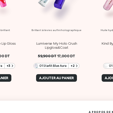
-brillant
Brillant à lèvres au fini holographique
Huile hyd
 Lip Gloss
Lumiverse My Holo Crush
Kind By
Lipgloss&Coat
000
DT
59,900
DT
17,000
DT
ra
+3
01 Starlit Blue Aura
+2
01
ANIER
AJOUTER AU PANIER
AJOU
A PROPOS DE 