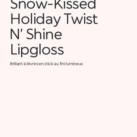
Snow-Kissed
Holiday Twist
N’ Shine
Lipgloss
Brillant à lèvres en stick au fini lumineux