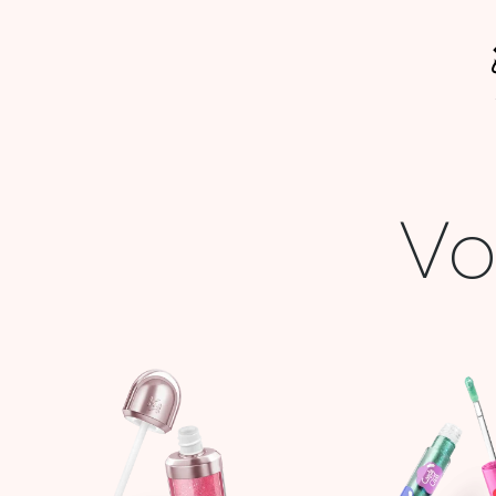
Vo
Le
prix
initia
était 
55,9