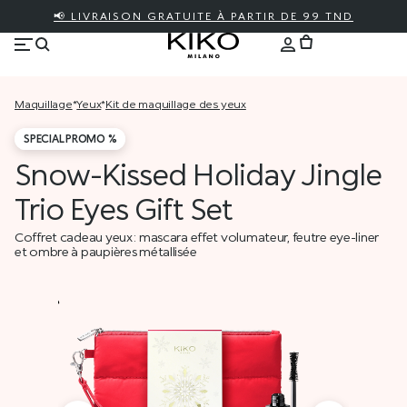
📢 LIVRAISON GRATUITE À PARTIR DE 99 TND
maquillage
*
yeux
*
kit de maquillage des yeux
SPECIAL PROMO %
Snow-Kissed Holiday Jingle
Trio Eyes Gift Set
Coffret cadeau yeux : mascara effet volumateur, feutre eye-liner
et ombre à paupières métallisée