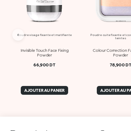
‹
Poudre visage fixante et matifiante
Poudre cuite fixante et co
teintes
Invisible Touch Face Fixing
Colour Correction F
Powder
Powder
66,900
DT
78,900
D
AJOUTER AU PANIER
AJOUTER AU P