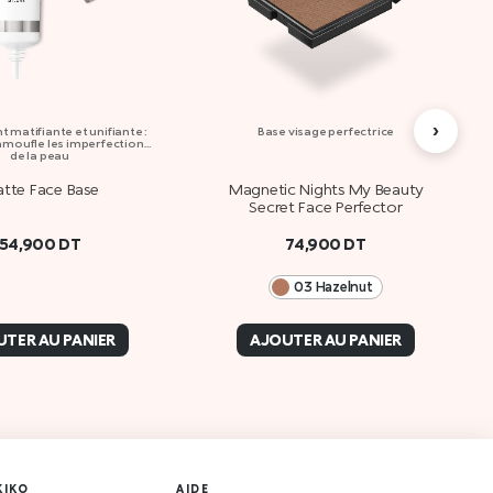
›
t matifiante et unifiante :
Base visage perfectrice
camoufle les imperfections
de la peau
tte Face Base
Magnetic Nights My Beauty
Secret Face Perfector
54,900
DT
74,900
DT
03 Hazelnut
TER AU PANIER
AJOUTER AU PANIER
KIKO
AIDE