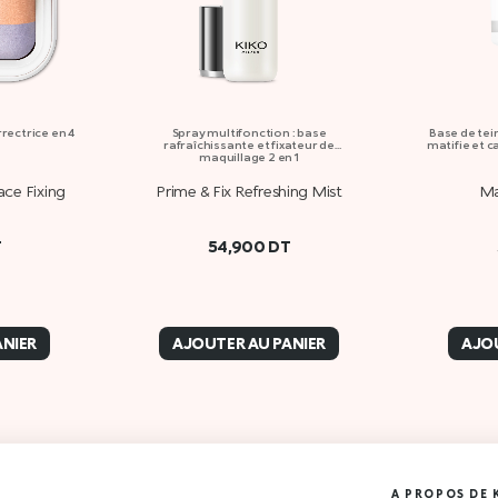
rrectrice en 4
Spray multifonction : base
Base de tein
rafraîchissante et fixateur de
matifie et 
maquillage 2 en 1
ace Fixing
Prime & Fix Refreshing Mist
Ma
T
54,900
DT
ANIER
AJOUTER AU PANIER
AJOU
A PROPOS DE 