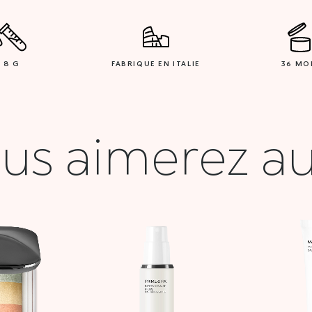
8 G
FABRIQUE EN ITALIE
36 MO
us aimerez au