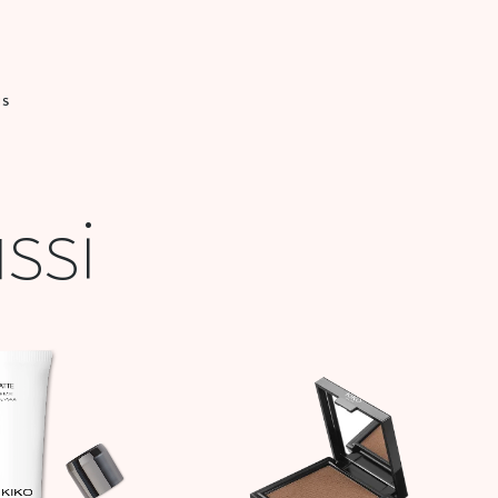
IS
ssi