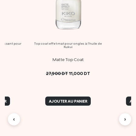
rrissant pour
Top coat effet mat pour ongles à l’huile de
So
es
Kukui
il
Matte Top Coat
27,900
DT
11,000
DT
IER
AJOUTER AU PANIER
AJ
‹
›