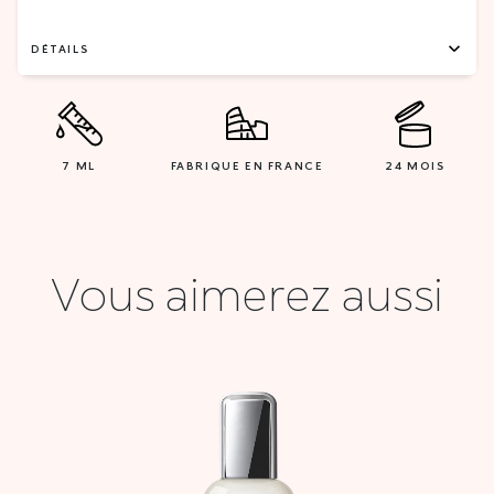
DÉTAILS
7 ML
FABRIQUE EN FRANCE
24 MOIS
Vous aimerez aussi
Le
Le
prix
prix
initial
actuel
était :
est :
27,900 DT.
11,000 DT.