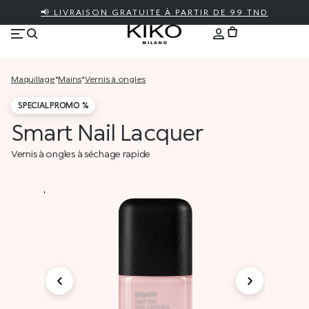
📢 LIVRAISON GRATUITE À PARTIR DE 99 TND
maquillage
*
mains
*
vernis à ongles
SPECIAL PROMO %
Smart Nail Lacquer
Vernis à ongles à séchage rapide