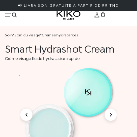
📢 LIVRAISON GRATUITE À PARTIR DE 99 TND
soin
*
soin du visage
*
crèmes hydratantes
Smart Hydrashot Cream
Crème visage fluide hydratation rapide