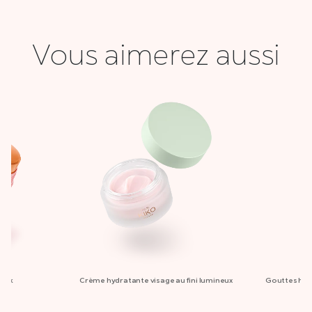
Vous aimerez aussi
tick
Crème hydratante visage au fini lumineux
Gouttes hydr