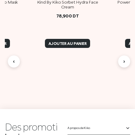
 Up Mask
Kind By Kiko Sorbet Hydra Face
Power Sh
Cream
78,900
DT
IER
AJOUTER AU PANIER
AJ
‹
›
Des
p
r
o
m
o
t
i
o
A propos de Kiko