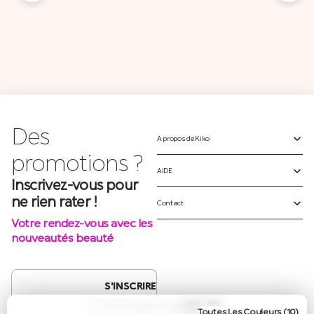
Des
A propos de Kiko
p
r
o
m
o
t
i
o
n
s
?
AIDE
Inscrivez-vous pour
ne rien rater !
Contact
Votre rendez-vous avec les
nouveautés beauté
S'INSCRIRE
Le prix initial était : 25,900 DT.
Le prix actuel est : 10,000 DT.
SUIVEZ-NOUS SUR
Toutes Les Couleurs (10)