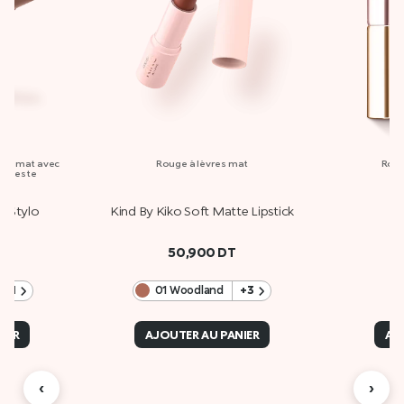
emi-mat avec
Rouge à lèvres mat
Roug
ul geste
p Stylo
Kind By Kiko Soft Matte Lipstick
P
50,900
DT
a
+11
01 Woodland
+3
IER
AJOUTER AU PANIER
AJ
‹
›