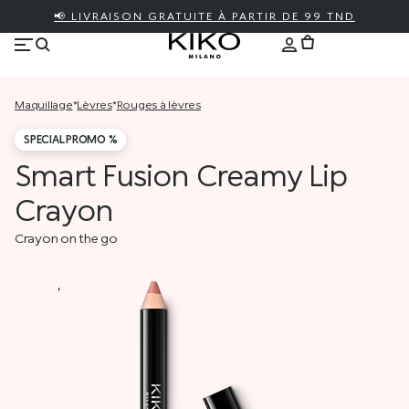
📢 LIVRAISON GRATUITE À PARTIR DE 99 TND
maquillage
*
lèvres
*
rouges à lèvres
SPECIAL PROMO %
Smart Fusion Creamy Lip
Crayon
Crayon on the go