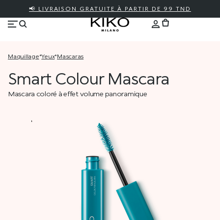
📢 LIVRAISON GRATUITE À PARTIR DE 99 TND
maquillage
*
yeux
*
mascaras
Smart Colour Mascara
Mascara coloré à effet volume panoramique