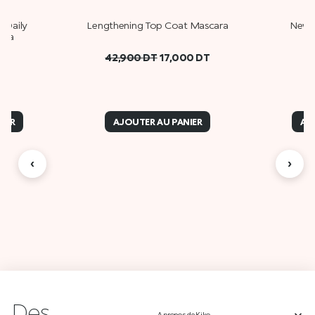
– Daily
Lengthening Top Coat Mascara
New 
ara
42,900
DT
17,000
DT
IER
AJOUTER AU PANIER
AJ
‹
›
Des
A propos de Kiko