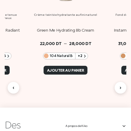
ongue tenue
Crème teintée hydratante au fini naturel
Fond de te
lumineux
re Radiant
Green Me Hydrating Bb Cream
Instamoi
–
22,000
DT
28,000
DT
31,00
e
+46
104 Natural Beige
+2
IER
AJOUTER AU PANIER
AJ
‹
›
Des
A propos de Kiko