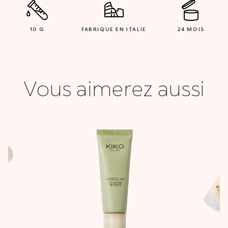
10 G
FABRIQUE EN ITALIE
24 MOIS
Vous aimerez aussi
Plage
de
prix :
22,000 DT
à
28,000 DT