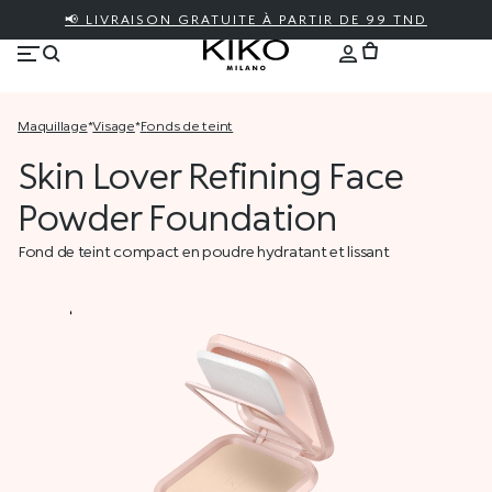
📢 LIVRAISON GRATUITE À PARTIR DE 99 TND
maquillage
*
visage
*
fonds de teint
Skin Lover Refining Face
Powder Foundation
Fond de teint compact en poudre hydratant et lissant