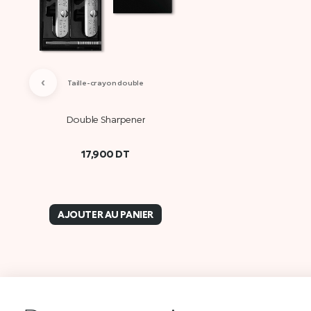
‹
Taille-crayon double
Double Sharpener
17,900
DT
AJOUTER AU PANIER