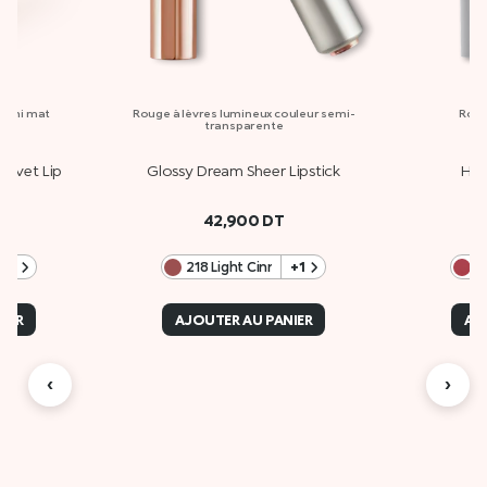
 fini mat
Rouge à lèvres lumineux couleur semi-
Roug
transparente
elvet Lip
Glossy Dream Sheer Lipstick
Hyd
42,900
DT
+1
218 Light Cinnabar
+1
0
IER
AJOUTER AU PANIER
AJ
‹
›