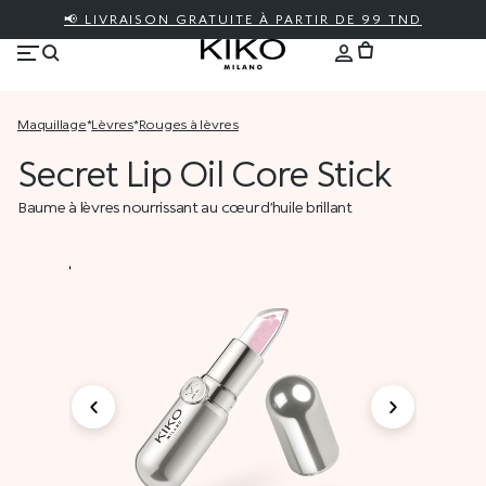
📢 LIVRAISON GRATUITE À PARTIR DE 99 TND
maquillage
*
lèvres
*
rouges à lèvres
Secret Lip Oil Core Stick
Baume à lèvres nourrissant au cœur d’huile brillant